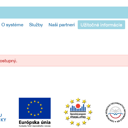
O systéme
Služby
Naši partneri
Užitočné informácie
ostupný.