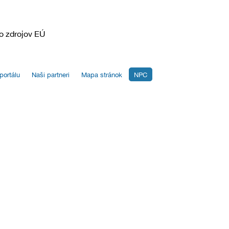
o zdrojov EÚ
portálu
Naši partneri
Mapa stránok
NPC