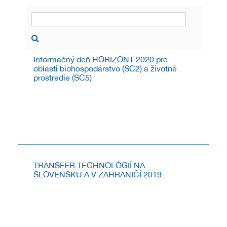
Informačný deň HORIZONT 2020 pre
oblasti biohospodárstvo (SC2) a životné
prostredie (SC5)
INFORMAČNÝ DEŇ K POSLEDNÝM VÝZVAM
PROGRAMU HORIZONT 2020 V OBLASTIACH
BIOHOSPODÁRSTVO (SC2) A ŽIVOTNÉ PROSTREDIE
(SC5)
4.11.2019
TRANSFER TECHNOLÓGIÍ NA
SLOVENSKU A V ZAHRANIČÍ 2019
Pozývame na 9. ročník podujatia s medzinárodnou
účasťou - Transfer technológií na Slovensku a v
zahraničí 2019.
28.9.2019