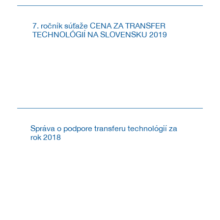
7. ročník súťaže CENA ZA TRANSFER
TECHNOLÓGIÍ NA SLOVENSKU 2019
V roku 2019 CVTI SR vyhlásilo v poradí už 7. ročník
súťaže CENA ZA TRANSFER TECHNOLÓGIÍ NA
SLOVENSKU. Súťaž je určená pre pre inovácie,
technické riešenia a ich pôvodcov ako aj počiny s
prínosným...
6.8.2019
Správa o podpore transferu technológií za
rok 2018
Pripravili sme prehľad poskytnutej podpory v procese
transferu technológií zo strany CVTI SR, v rámci
Národného systému podpory transferu technológií za
obdobie 1. 1. – 31. 12. 2018.
1.3.2019