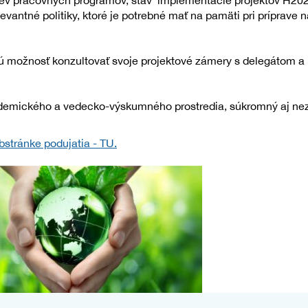
ev pracovných programov, stav implementácie projektov H202
vantné politiky, ktoré je potrebné mať na pamäti pri príprave n
čnú možnosť konzultovať svoje projektové zámery s delegátom
ademického a vedecko-výskumného prostredia, súkromný aj nezis
stránke podujatia - TU.