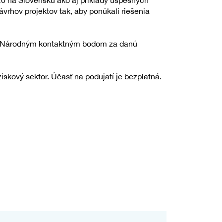
0 na Slovensku ako aj príklady úspešných
ávrhov projektov tak, aby ponúkali riešenia
 a Národným kontaktným bodom za danú
kový sektor. Účasť na podujatí je bezplatná.