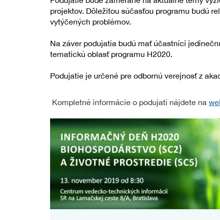
Podujatie bude zamerané na aktuálne témy výzi
projektov. Dôležitou súčasťou programu budú rele
vytýčených problémov.
Na záver podujatia budú mať účastníci jedine
tematickú oblasť programu H2020.
Podujatie je určené pre odbornú verejnosť z ak
Kompletné informácie o podujatí nájdete na
web