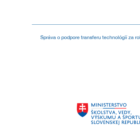
V roku 2019 CVTI SR vyhlásilo v poradí už 7. roční
ako aj počiny s prínosným...
Správa o podpore transferu technológií za r
Pripravili sme prehľad poskytnutej podpory v procese 