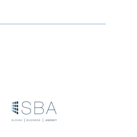
 pre inovácie, technické riešenia a ich pôvodcov
6.8.2019
ransferu technológií za obdobie 1. 1. – 31. 12. 2018.
1.3.2019