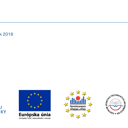
k súťaže CENA ZA TRANSFER TECHNOLÓGIÍ NA SLOVENSKU. Súťaž je určená pre
ok 2018
transferu technológií zo strany CVTI SR, v rámci Národného systému podpory t