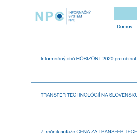
Domov
Informačný deň HORIZONT 2020 pre oblasti 
INFORMAČNÝ DEŇ K POSLEDNÝM VÝZVAM PROGRAMU
TRANSFER TECHNOLÓGIÍ NA SLOVENSKU 
Pozývame na 9. ročník podujatia s medzinárodnou účas
7. ročník súťaže CENA ZA TRANSFER TE