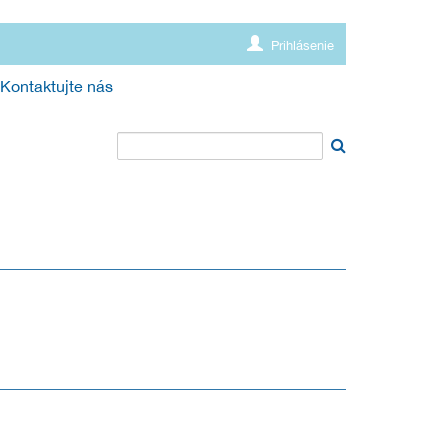
Prihlásenie
Kontaktujte nás
 PROSTREDIE (SC5)
4.11.2019
28.9.2019