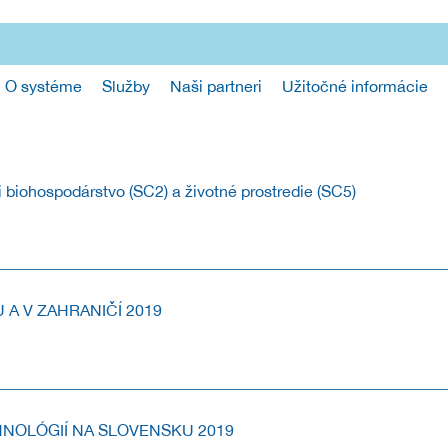
O systéme
Služby
Naši partneri
Užitočné informácie
biohospodárstvo (SC2) a životné prostredie (SC5)
 HORIZONT 2020 V OBLASTIACH BIOHOSPODÁRSTVO (SC2) A ŽIVOTNÉ
A V ZAHRANIČÍ 2019
ťou - Transfer technológií na Slovensku a v zahraničí 2019.
CHNOLÓGIÍ NA SLOVENSKU 2019