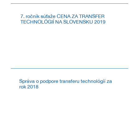
7. ročník súťaže CENA ZA TRANSFER
TECHNOLÓGIÍ NA SLOVENSKU 2019
V roku 2019 CVTI SR vyhlásilo v poradí už 7. ročník
súťaže CENA ZA TRANSFER TECHNOLÓGIÍ NA
SLOVENSKU. Súťaž je určená pre pre inovácie,
technické riešenia a ich pôvodcov ako aj počiny s
prínosným...
6.8.2019
Správa o podpore transferu technológií za
rok 2018
Pripravili sme prehľad poskytnutej podpory v procese
transferu technológií zo strany CVTI SR, v rámci
Národného systému podpory transferu technológií za
obdobie 1. 1. – 31. 12. 2018.
1.3.2019