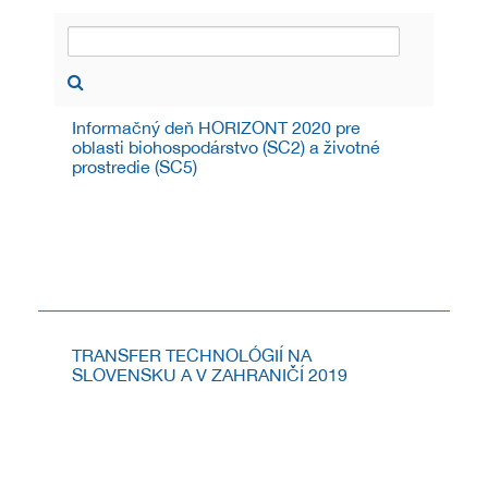
Informačný deň HORIZONT 2020 pre
oblasti biohospodárstvo (SC2) a životné
prostredie (SC5)
INFORMAČNÝ DEŇ K POSLEDNÝM VÝZVAM
PROGRAMU HORIZONT 2020 V OBLASTIACH
BIOHOSPODÁRSTVO (SC2) A ŽIVOTNÉ PROSTREDIE
(SC5)
4.11.2019
TRANSFER TECHNOLÓGIÍ NA
SLOVENSKU A V ZAHRANIČÍ 2019
Pozývame na 9. ročník podujatia s medzinárodnou
účasťou - Transfer technológií na Slovensku a v
zahraničí 2019.
28.9.2019