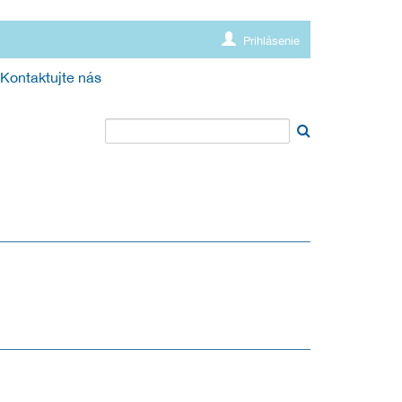
Prihlásenie
Kontaktujte nás
 PROSTREDIE (SC5)
4.11.2019
28.9.2019