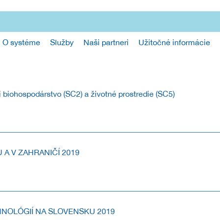
O systéme
Služby
Naši partneri
Užitočné informácie
biohospodárstvo (SC2) a životné prostredie (SC5)
 HORIZONT 2020 V OBLASTIACH BIOHOSPODÁRSTVO (SC2) A ŽIVOTNÉ
A V ZAHRANIČÍ 2019
ťou - Transfer technológií na Slovensku a v zahraničí 2019.
CHNOLÓGIÍ NA SLOVENSKU 2019