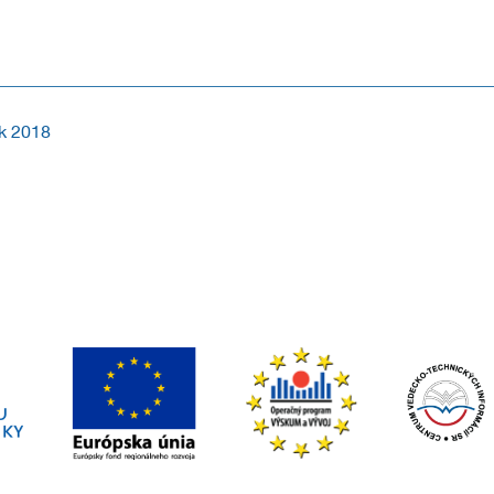
k súťaže CENA ZA TRANSFER TECHNOLÓGIÍ NA SLOVENSKU. Súťaž je určená pre
ok 2018
transferu technológií zo strany CVTI SR, v rámci Národného systému podpory t