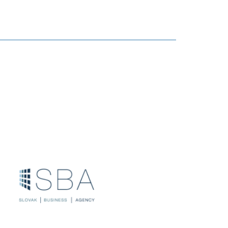
 pre inovácie, technické riešenia a ich pôvodcov
6.8.2019
ransferu technológií za obdobie 1. 1. – 31. 12. 2018.
1.3.2019