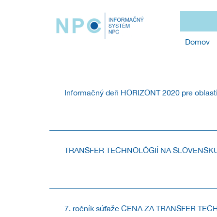
Domov
Informačný deň HORIZONT 2020 pre oblasti 
INFORMAČNÝ DEŇ K POSLEDNÝM VÝZVAM PROGRAMU
TRANSFER TECHNOLÓGIÍ NA SLOVENSKU 
Pozývame na 9. ročník podujatia s medzinárodnou účas
7. ročník súťaže CENA ZA TRANSFER TE