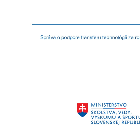
V roku 2019 CVTI SR vyhlásilo v poradí už 7. roční
ako aj počiny s prínosným...
Správa o podpore transferu technológií za r
Pripravili sme prehľad poskytnutej podpory v procese 