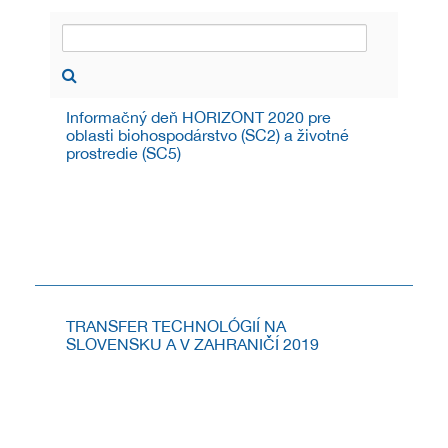
Informačný deň HORIZONT 2020 pre
oblasti biohospodárstvo (SC2) a životné
prostredie (SC5)
INFORMAČNÝ DEŇ K POSLEDNÝM VÝZVAM
PROGRAMU HORIZONT 2020 V OBLASTIACH
BIOHOSPODÁRSTVO (SC2) A ŽIVOTNÉ PROSTREDIE
(SC5)
4.11.2019
TRANSFER TECHNOLÓGIÍ NA
SLOVENSKU A V ZAHRANIČÍ 2019
Pozývame na 9. ročník podujatia s medzinárodnou
účasťou - Transfer technológií na Slovensku a v
zahraničí 2019.
28.9.2019