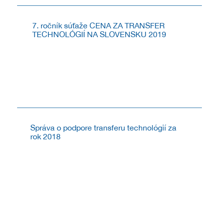
7. ročník súťaže CENA ZA TRANSFER
TECHNOLÓGIÍ NA SLOVENSKU 2019
V roku 2019 CVTI SR vyhlásilo v poradí už 7. ročník
súťaže CENA ZA TRANSFER TECHNOLÓGIÍ NA
SLOVENSKU. Súťaž je určená pre pre inovácie,
technické riešenia a ich pôvodcov ako aj počiny s
prínosným...
6.8.2019
Správa o podpore transferu technológií za
rok 2018
Pripravili sme prehľad poskytnutej podpory v procese
transferu technológií zo strany CVTI SR, v rámci
Národného systému podpory transferu technológií za
obdobie 1. 1. – 31. 12. 2018.
1.3.2019