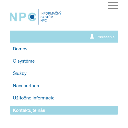
Toggle
navigat
Prihlásenie
Domov
O systéme
Služby
Naši partneri
Užitočné informácie
Kontaktujte nás