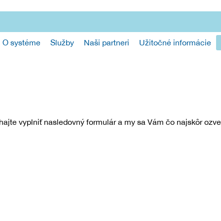
O systéme
Služby
Naši partneri
Užitočné informácie
hajte vyplniť nasledovný formulár a my sa Vám čo najskôr ozv