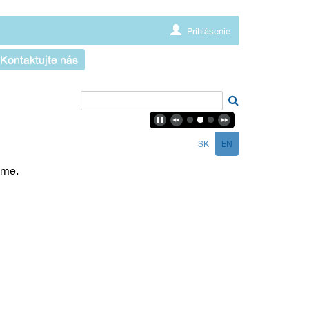
Prihlásenie
Kontaktujte nás
SK
EN
eme.