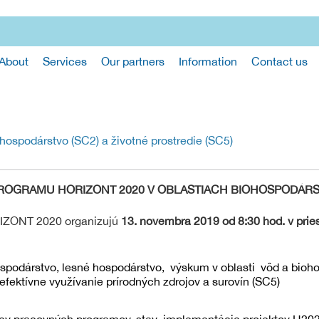
About
Services
Our partners
Information
Contact us
ospodárstvo (SC2) a životné prostredie (SC5)
GRAMU HORIZONT 2020 V OBLASTIACH BIOHOSPODÁRSTV
RIZONT 2020 organizujú
13. novembra 2019 od 8:30 hod. v prie
spodárstvo, lesné hospodárstvo, výskum v oblasti vôd a bioh
, efektívne využívanie prírodných zdrojov a surovín (SC5)