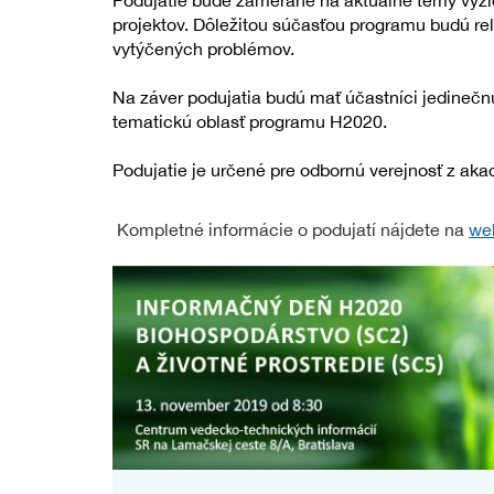
Podujatie bude zamerané na aktuálne témy výzi
projektov. Dôležitou súčasťou programu budú rele
vytýčených problémov.
Na záver podujatia budú mať účastníci jedine
tematickú oblasť programu H2020.
Podujatie je určené pre odbornú verejnosť z ak
Kompletné informácie o podujatí nájdete na
web