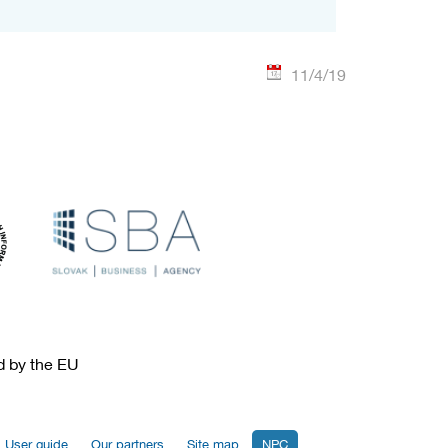
11/4/19
ed by the EU
User guide
Our partners
Site map
NPC