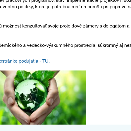
ev pracovných programov, stav implementácie projektov H202
vantné politiky, ktoré je potrebné mať na pamäti pri príprave n
čnú možnosť konzultovať svoje projektové zámery s delegátom
ademického a vedecko-výskumného prostredia, súkromný aj nezis
stránke podujatia - TU.