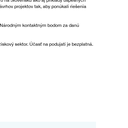
0 na Slovensku ako aj príklady úspešných
ávrhov projektov tak, aby ponúkali riešenia
 a Národným kontaktným bodom za danú
kový sektor. Účasť na podujatí je bezplatná.